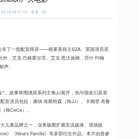
5-18 09:57:15
查看：80
ie》最新公布了一批配音阵容——格莱美得主SZA、英国演员尼
此外，艾克·巴林霍尔茨、艾戈·恩沃迪姆、乔什·约翰
色献声。
冒险\"。故事将围绕原系列主角JJ展开，他与朋友们及若
音演员包括：康纳·埃斯特森（饰JJ）、卡姆登·布鲁
尔（饰CeCe）。
为全球最大儿童品牌之一，业务版图扩展至流媒体、现场娱
me》《Nina's Familia》等多部衍生作品。本片由曾参