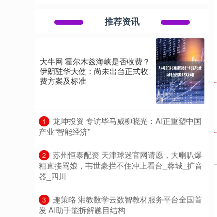
推荐资讯
大牛网 霍尔木兹海峡是否收费？
伊朗驻华大使：尚未出台正式收
费方案及标准
​龙坤投资 专访毕马威柳晓光：AI正重塑中国
1
产业“智能经济”
​苏州恒泰配资 天津球迷官网请愿，大喇叭爆
2
粗直接骂娘，韦世豪拦不住冲上看台_蓉城_扩音
器_四川
​趣策略 湘教数学云数智教材服务平台全国首
3
发 AI助手能拆解题目结构