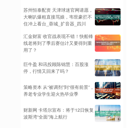
苏州恒泰配资 天津球迷官网请愿，
大喇叭爆粗直接骂娘，韦世豪拦不
住冲上看台_蓉城_扩音器_四川
汇金财富 收官战表现不错！快船锋
线老将到了季后赛估计又要得到重
用了？
巨牛盈 和讯投顾陈锦慧：百股涨
停，行情又回来了吗？
策略资本 从“被调剂”到“很有前景”，
养老专业学生迎火热毕业季
财新网 卡塔尔宣布：将于12日恢复
波斯湾“全面”海上航行