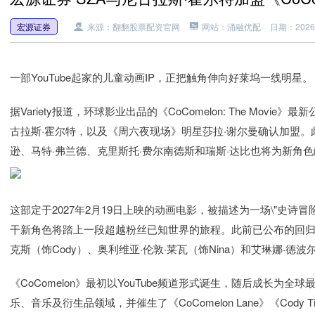
宏源证券
来源：翻翻股票配资官网
网站：涌融优配
日期：2026-0
一部YouTube起家的儿童动画IP，正把触角伸向好莱坞一线明星。
据Variety报道，环球影业出品的《CoComelon: The Mov
古拉斯·霍尔特，以及《周六夜现场》明星莎拉·谢尔曼确认加盟。
逊、马特·弗兰德、克里斯托·费尔南德斯和瑞斯·达比也将为新角
这部定于2027年2月19日上映的动画电影，被描述为一场\"史诗
干新角色将踏上一段超越粉丝已知世界的旅程。此前已公布的回归配
克斯（饰Cody）、奥利维亚·伦敦·莱瓦（饰Nina）和艾琳娜·德波
《CoComelon》最初以YouTube频道形式诞生，随后成长
乐、音乐及衍生品领域，并催生了《CoComelon Lane》《Cody Ti