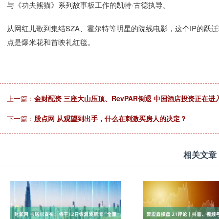
与《功夫熊猫》系列故事板工作的凯特·古德执导。
从网红儿歌到集结SZA、霍尔特等明星的院线电影，这个IP的跃
点是爆米花和首映礼红毯。
上一篇：
金财配资 三座大山压顶、RevPAR倒退 中国酒店投资正在进
下一篇：
股点网 从观望到出手，什么在刺激买房人的决定？
相关文章