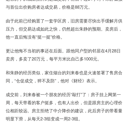
与首位出价购房者达成交易，价格是88万元。
由于此前已经购置了一套学区房，旧房需要尽快出手缓解月供
压力，但交易达成如此之快，仍然超出朱静的预期。卖房后，
他一直后悔没有“挺一挺”价格。
更让他悔不当初的事还在后面。跟他同户型的邻居在4月28日
卖房，多卖了20万元，每平方米比自己多1000元。
和朱静的经历类似，家住烟台的刘来春也是火速签署了售房合
同，“仓促成交，猝不及防”，他对《财经》表示。
成交前，刘来春被一个朋友的经历“敲打”了：房子挂上网第一
周，每天带看的客户挺多，也有人出价，但是跟房主的心理价
位相距较远。房主拒绝了中介降价的建议，此后房子的带看量
明显下滑，从每天2-3组变成一周2-3组。