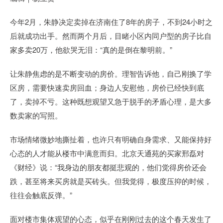
今年2月，朱静决定卖掉在济南住了8年的房子，不到24小时之
后就成功出手。然而两个月后，目睹小区内同户型的房子比自
家多卖20万，他欲哭无泪：“真的是倒在黎明前。”
让朱静焦虑的是不断变动的房价。理智告诉他，自己刚换了学
区房，需要快速卖房回血；身边人安慰他，房价已经快到底
了，卖掉不亏。这种既想观望又急于脱手的矛盾心理，是大多
数卖家的写照。
市场情绪微妙地撕扯着，也许只有明确自身需求、又能保持好
心态的人才能从楼市中满意而归。北京天通苑的买家邢磊对
《财经》说：“我身边的朋友都挺悲观的，他们觉得房价还会
跌，甚至将来买房就是买砖头。但我觉得，极度压抑的时候，
往往会触底反弹。”
面对楼市集体观望的心态，似乎在刚刚过去的这个春天发生了