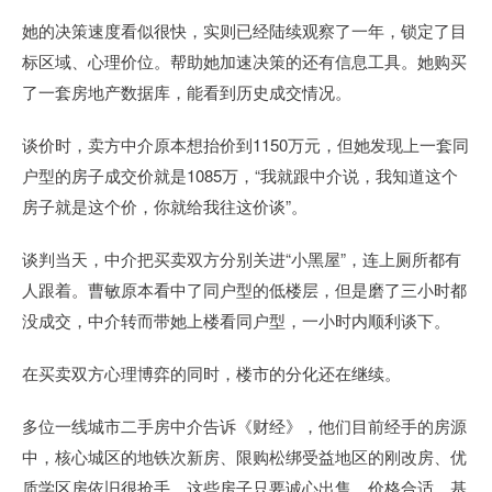
她的决策速度看似很快，实则已经陆续观察了一年，锁定了目
标区域、心理价位。帮助她加速决策的还有信息工具。她购买
了一套房地产数据库，能看到历史成交情况。
谈价时，卖方中介原本想抬价到1150万元，但她发现上一套同
户型的房子成交价就是1085万，“我就跟中介说，我知道这个
房子就是这个价，你就给我往这价谈”。
谈判当天，中介把买卖双方分别关进“小黑屋”，连上厕所都有
人跟着。曹敏原本看中了同户型的低楼层，但是磨了三小时都
没成交，中介转而带她上楼看同户型，一小时内顺利谈下。
在买卖双方心理博弈的同时，楼市的分化还在继续。
多位一线城市二手房中介告诉《财经》，他们目前经手的房源
中，核心城区的地铁次新房、限购松绑受益地区的刚改房、优
质学区房依旧很抢手。这些房子只要诚心出售、价格合适，基