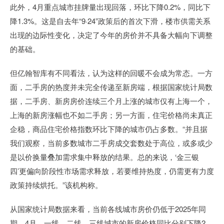
此外，4月重点城市挂牌量出现回落，环比下降0.2%，同比下
降1.3%。这是自去年“9·24”政策后的首次下滑，楼市供需关系
出现的边际性变化，决定了今年的房价并不具备大幅向下调整
的基础。
但亿翰智库有不同看法，认为这样的回暖不会成为常态。一方
面，二手房的热度并未完全传递至新房端，根据国家统计局数
据，二手房、新房房价连续三个月上涨的城市仅有上海一个，
上海的新房涨幅也不如二手房；另一方面，住宅价格尚未真正
企稳，商品住宅价格指数环比下降的城市仍占多数。“并且据
我们观察，当前多数城市二手房成交套数处于高位，或多或少
是以价换量叠加需求集中释放的结果。总的来说，‘金三银
四’更偏向阶段性市场需求释放，若要维持热度，仍需更有力度
政策持续烘托。”该机构称。
从国家统计局数据来看，当前各线城市房价仍低于2025年同
期。4月，一线、二线、三线城市的新房价格同比分别下降2.