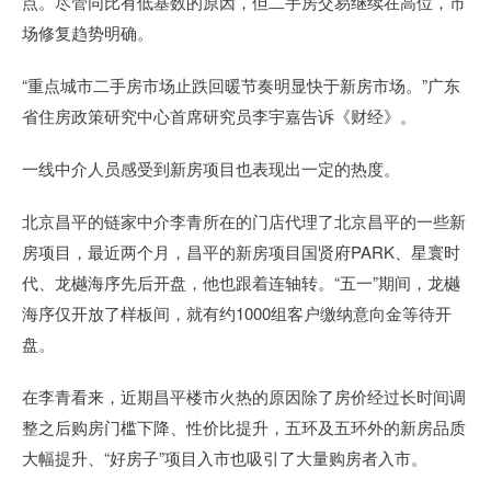
点。尽管同比有低基数的原因，但二手房交易继续在高位，市
场修复趋势明确。
“重点城市二手房市场止跌回暖节奏明显快于新房市场。”广东
省住房政策研究中心首席研究员李宇嘉告诉《财经》。
一线中介人员感受到新房项目也表现出一定的热度。
北京昌平的链家中介李青所在的门店代理了北京昌平的一些新
房项目，最近两个月，昌平的新房项目国贤府PARK、星寰时
代、龙樾海序先后开盘，他也跟着连轴转。“五一”期间，龙樾
海序仅开放了样板间，就有约1000组客户缴纳意向金等待开
盘。
在李青看来，近期昌平楼市火热的原因除了房价经过长时间调
整之后购房门槛下降、性价比提升，五环及五环外的新房品质
大幅提升、“好房子”项目入市也吸引了大量购房者入市。