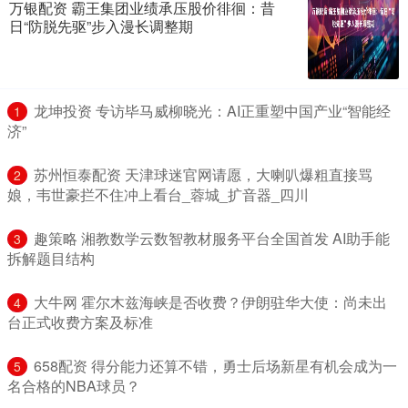
万银配资 霸王集团业绩承压股价徘徊：昔
日“防脱先驱”步入漫长调整期
​龙坤投资 专访毕马威柳晓光：AI正重塑中国产业“智能经
1
济”
​苏州恒泰配资 天津球迷官网请愿，大喇叭爆粗直接骂
2
娘，韦世豪拦不住冲上看台_蓉城_扩音器_四川
​趣策略 湘教数学云数智教材服务平台全国首发 AI助手能
3
拆解题目结构
​大牛网 霍尔木兹海峡是否收费？伊朗驻华大使：尚未出
4
台正式收费方案及标准
​658配资 得分能力还算不错，勇士后场新星有机会成为一
5
名合格的NBA球员？