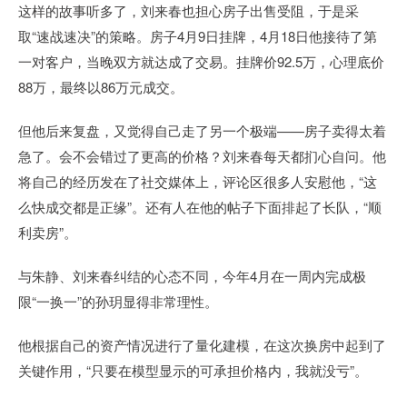
这样的故事听多了，刘来春也担心房子出售受阻，于是采
取“速战速决”的策略。房子4月9日挂牌，4月18日他接待了第
一对客户，当晚双方就达成了交易。挂牌价92.5万，心理底价
88万，最终以86万元成交。
但他后来复盘，又觉得自己走了另一个极端——房子卖得太着
急了。会不会错过了更高的价格？刘来春每天都扪心自问。他
将自己的经历发在了社交媒体上，评论区很多人安慰他，“这
么快成交都是正缘”。还有人在他的帖子下面排起了长队，“顺
利卖房”。
与朱静、刘来春纠结的心态不同，今年4月在一周内完成极
限“一换一”的孙玥显得非常理性。
他根据自己的资产情况进行了量化建模，在这次换房中起到了
关键作用，“只要在模型显示的可承担价格内，我就没亏”。