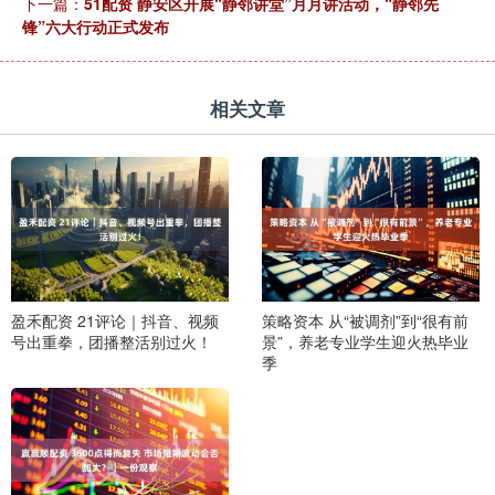
下一篇：
51配资 静安区开展“静邻讲堂”月月讲活动，“静邻先
锋”六大行动正式发布
相关文章
盈禾配资 21评论｜抖音、视频
策略资本 从“被调剂”到“很有前
号出重拳，团播整活别过火！
景”，养老专业学生迎火热毕业
季