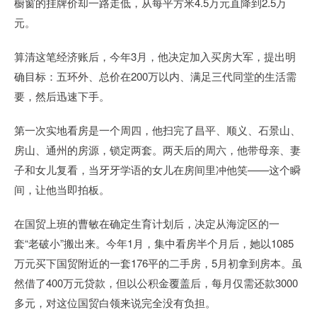
橱窗的挂牌价却一路走低，从每平方米4.5万元直降到2.5万
元。
算清这笔经济账后，今年3月，他决定加入买房大军，提出明
确目标：五环外、总价在200万以内、满足三代同堂的生活需
要，然后迅速下手。
第一次实地看房是一个周四，他扫完了昌平、顺义、石景山、
房山、通州的房源，锁定两套。两天后的周六，他带母亲、妻
子和女儿复看，当牙牙学语的女儿在房间里冲他笑——这个瞬
间，让他当即拍板。
在国贸上班的曹敏在确定生育计划后，决定从海淀区的一
套“老破小”搬出来。今年1月，集中看房半个月后，她以1085
万元买下国贸附近的一套176平的二手房，5月初拿到房本。虽
然借了400万元贷款，但以公积金覆盖后，每月仅需还款3000
多元，对这位国贸白领来说完全没有负担。