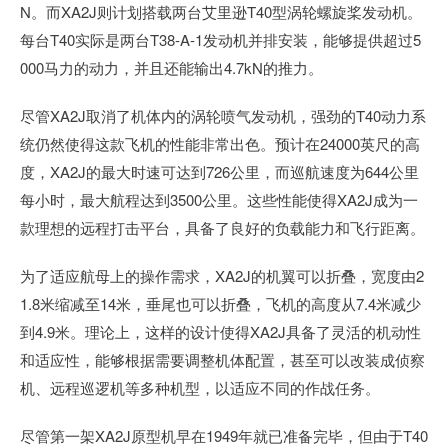
N。而XA2J则计划搭载两台艾里逊T40型涡轮螺旋桨发动机。
每台T40实际是两台T38-A-1发动机并排安装，能够提供超过5
000马力的动力，并且还能输出4.7kN的推力。
尽管XA2J取消了机体内的涡轮喷气发动机，强劲的T40动力系
统仍然使得这款飞机的性能非常出色。预计在24000英尺的高
度，XA2J的最大时速可达到726公里，而巡航速度为644公里
每小时，最大航程达到3500公里。这些性能使得XA2J成为一
款理想的远程打击平台，具备了良好的负载能力和飞行距离。
为了适应航母上的操作需求，XA2J的机翼可以折叠，宽度由2
1.8米缩减至14米，垂尾也可以折叠，飞机的高度从7.4米减少
到4.9米。理论上，这样的设计使得XA2J具备了灵活的机动性
和适应性，能够根据需要调整机体配置，甚至可以改装成侦察
机、远程巡逻机等多种机型，以适应不同的作战任务。
尽管第一架XA2J原型机早在1949年就已准备完毕，但由于T40