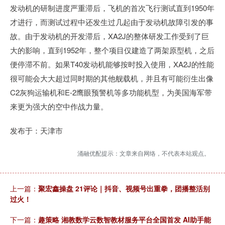
发动机的研制进度严重滞后，飞机的首次飞行测试直到1950年
才进行，而测试过程中还发生过几起由于发动机故障引发的事
故。由于发动机的开发滞后，XA2J的整体研发工作受到了巨
大的影响，直到1952年，整个项目仅建造了两架原型机，之后
便停滞不前。如果T40发动机能够按时投入使用，XA2J的性能
很可能会大大超过同时期的其他舰载机，并且有可能衍生出像
C2灰狗运输机和E-2鹰眼预警机等多功能机型，为美国海军带
来更为强大的空中作战力量。
发布于：天津市
涌融优配提示：文章来自网络，不代表本站观点。
上一篇：
聚宏鑫操盘 21评论｜抖音、视频号出重拳，团播整活别
过火！
下一篇：
趣策略 湘教数学云数智教材服务平台全国首发 AI助手能