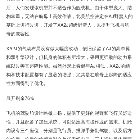
后，人们发现该机型并不适合作为舰载机。由于体型庞大、结
构笨重，无法在航母上高效作战，北美航空决定在AJ野蛮人的
基础上进行改进，开发了XA2J超级野蛮人，以提升飞机与航
母的兼容性。
XA2J的气动布局没有做大幅度改动，依旧保留了AJ的高单翼
和双引擎设计，但机身的体积有所增大，采用更强劲的动力系
统以改善其起降性能。虽然外形上看似与AJ相似，XA2J的结
构和技术配置都有了显著的增强，尤其是在航母上起降的适应
性方面得到了优化。
展开剩余76%
飞机的驾驶舱设计略微上扬，提供了更好的视野和飞行员舒适
性，并且配备了加压系统，可以适应高海拔作业的需求。机舱
内设有三个座位，分别是飞行员、投弹手兼副驾驶、以及后方
的炮手。炮手的位置有时会兼任无线电员，三人通过机体侧面