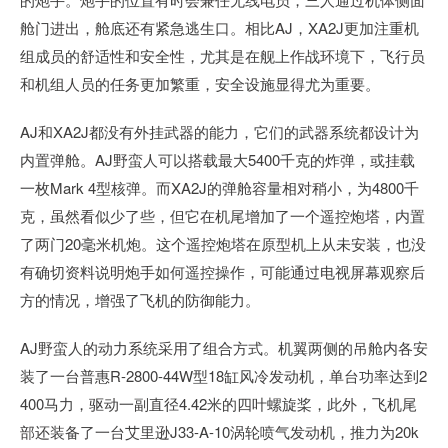
舱门进出，舱底还有紧急逃生口。相比AJ，XA2J更加注重机
组成员的舒适性和安全性，尤其是在舰上作战环境下，飞行员
和机组人员的任务更加繁重，安全设施显得尤为重要。
AJ和XA2J都没有外挂武器的能力，它们的武器系统都设计为
内置弹舱。AJ野蛮人可以搭载最大5400千克的炸弹，或挂载
一枚Mark 4型核弹。而XA2J的弹舱容量相对稍小，为4800千
克，虽然看似少了些，但它在机尾增加了一个遥控炮塔，内置
了两门20毫米机炮。这个遥控炮塔在原型机上从未安装，也没
有确切资料说明炮手如何遥控操作，可能通过电视屏幕观察后
方的情况，增强了飞机的防御能力。
AJ野蛮人的动力系统采用了组合方式。机翼两侧的吊舱内各安
装了一台普惠R-2800-44W型18缸风冷发动机，单台功率达到2
400马力，驱动一副直径4.42米的四叶螺旋桨，此外，飞机尾
部还装备了一台艾里逊J33-A-10涡轮喷气发动机，推力为20k