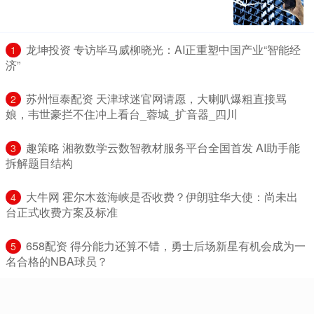
​龙坤投资 专访毕马威柳晓光：AI正重塑中国产业“智能经
1
济”
​苏州恒泰配资 天津球迷官网请愿，大喇叭爆粗直接骂
2
娘，韦世豪拦不住冲上看台_蓉城_扩音器_四川
​趣策略 湘教数学云数智教材服务平台全国首发 AI助手能
3
拆解题目结构
​大牛网 霍尔木兹海峡是否收费？伊朗驻华大使：尚未出
4
台正式收费方案及标准
​658配资 得分能力还算不错，勇士后场新星有机会成为一
5
名合格的NBA球员？