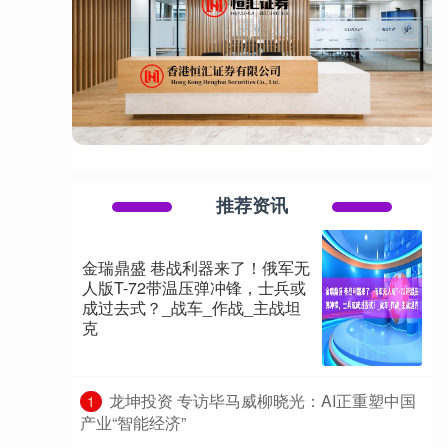
推荐资讯
金瑞鼎盛 巷战利器来了！俄军无
人版T-72带温压弹冲锋，士兵或
成过去式？_战车_作战_主战坦
克
​龙坤投资 专访毕马威柳晓光：AI正重塑中国
1
产业“智能经济”