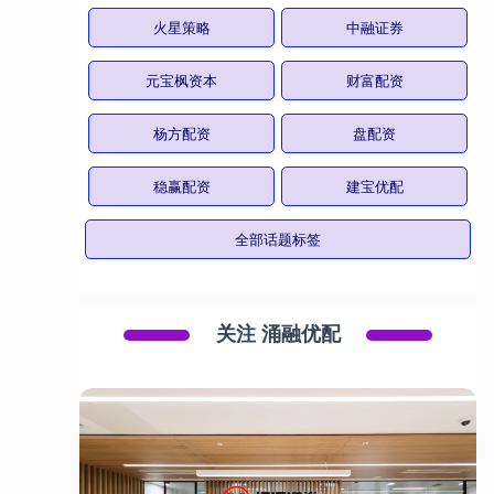
火星策略
中融证券
元宝枫资本
财富配资
杨方配资
盘配资
稳赢配资
建宝优配
全部话题标签
关注 涌融优配