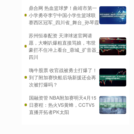
鼎合网 热血篮球梦！曲靖市第一
小学勇夺李宁中国小学生篮球联
赛西区冠军_四川省_舞台_孙琴霞
苏州恒泰配资 天津球迷官网请
愿，大喇叭爆粗直接骂娘，韦世
豪拦不住冲上看台_蓉城_扩音器_
四川
嗨牛股票 收官战被勇士打爆了！
到了附加赛快船后场新援还会再
次被打爆吗？
国融资管 NBA附加赛明天4月15
日赛程：热火VS黄蜂，CCTV5
直播开拓者PK太阳