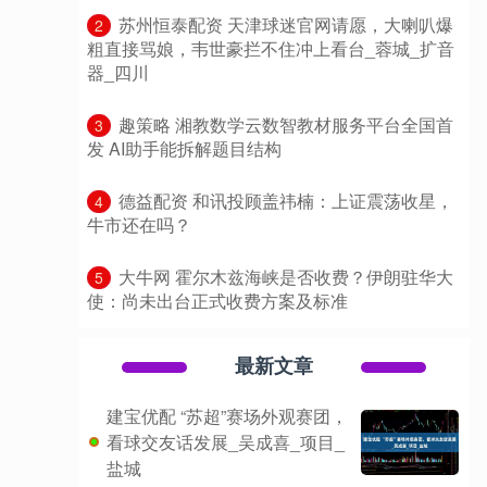
​苏州恒泰配资 天津球迷官网请愿，大喇叭爆
2
粗直接骂娘，韦世豪拦不住冲上看台_蓉城_扩音
器_四川
​趣策略 湘教数学云数智教材服务平台全国首
3
发 AI助手能拆解题目结构
​德益配资 和讯投顾盖祎楠：上证震荡收星，
4
牛市还在吗？
​大牛网 霍尔木兹海峡是否收费？伊朗驻华大
5
使：尚未出台正式收费方案及标准
最新文章
建宝优配 “苏超”赛场外观赛团，
看球交友话发展_吴成喜_项目_
盐城