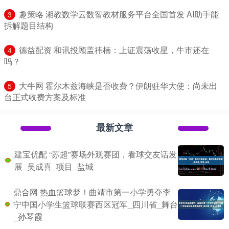
​趣策略 湘教数学云数智教材服务平台全国首发 AI助手能
3
拆解题目结构
​德益配资 和讯投顾盖祎楠：上证震荡收星，牛市还在
4
吗？
​大牛网 霍尔木兹海峡是否收费？伊朗驻华大使：尚未出
5
台正式收费方案及标准
最新文章
建宝优配 “苏超”赛场外观赛团，看球交友话发
展_吴成喜_项目_盐城
鼎合网 热血篮球梦！曲靖市第一小学勇夺李
宁中国小学生篮球联赛西区冠军_四川省_舞台
_孙琴霞