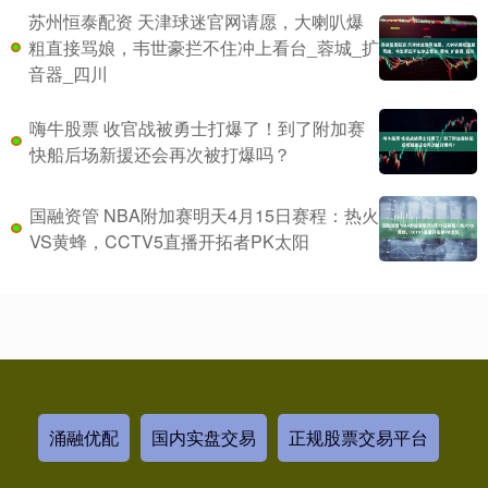
苏州恒泰配资 天津球迷官网请愿，大喇叭爆
粗直接骂娘，韦世豪拦不住冲上看台_蓉城_扩
音器_四川
嗨牛股票 收官战被勇士打爆了！到了附加赛
快船后场新援还会再次被打爆吗？
国融资管 NBA附加赛明天4月15日赛程：热火
VS黄蜂，CCTV5直播开拓者PK太阳
涌融优配
国内实盘交易
正规股票交易平台