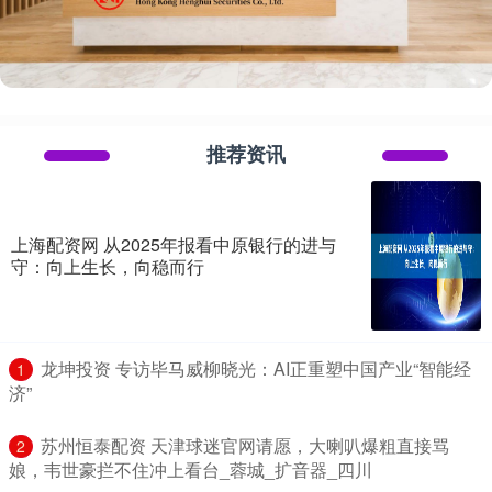
推荐资讯
上海配资网 从2025年报看中原银行的进与
守：向上生长，向稳而行
​龙坤投资 专访毕马威柳晓光：AI正重塑中国产业“智能经
1
济”
​苏州恒泰配资 天津球迷官网请愿，大喇叭爆粗直接骂
2
娘，韦世豪拦不住冲上看台_蓉城_扩音器_四川