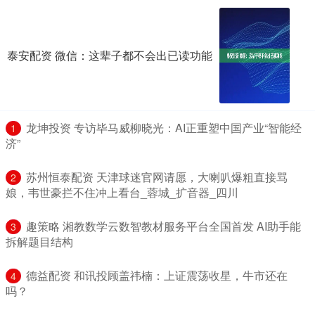
泰安配资 微信：这辈子都不会出已读功能
​龙坤投资 专访毕马威柳晓光：AI正重塑中国产业“智能经
1
济”
​苏州恒泰配资 天津球迷官网请愿，大喇叭爆粗直接骂
2
娘，韦世豪拦不住冲上看台_蓉城_扩音器_四川
​趣策略 湘教数学云数智教材服务平台全国首发 AI助手能
3
拆解题目结构
​德益配资 和讯投顾盖祎楠：上证震荡收星，牛市还在
4
吗？