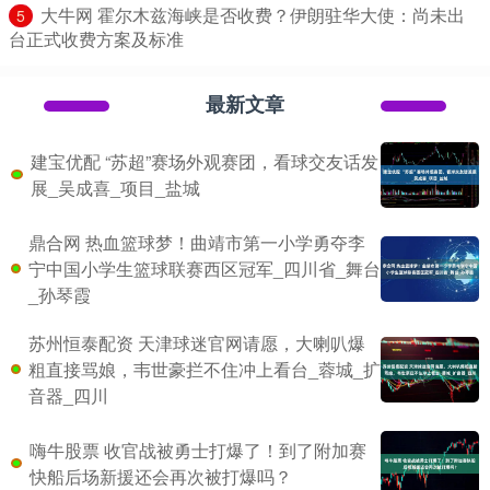
​大牛网 霍尔木兹海峡是否收费？伊朗驻华大使：尚未出
5
台正式收费方案及标准
最新文章
建宝优配 “苏超”赛场外观赛团，看球交友话发
展_吴成喜_项目_盐城
鼎合网 热血篮球梦！曲靖市第一小学勇夺李
宁中国小学生篮球联赛西区冠军_四川省_舞台
_孙琴霞
苏州恒泰配资 天津球迷官网请愿，大喇叭爆
粗直接骂娘，韦世豪拦不住冲上看台_蓉城_扩
音器_四川
嗨牛股票 收官战被勇士打爆了！到了附加赛
快船后场新援还会再次被打爆吗？