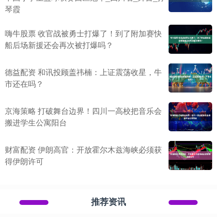
琴霞
嗨牛股票 收官战被勇士打爆了！到了附加赛快
船后场新援还会再次被打爆吗？
德益配资 和讯投顾盖祎楠：上证震荡收星，牛
市还在吗？
京海策略 打破舞台边界！四川一高校把音乐会
搬进学生公寓阳台
财富配资 伊朗高官：开放霍尔木兹海峡必须获
得伊朗许可
推荐资讯