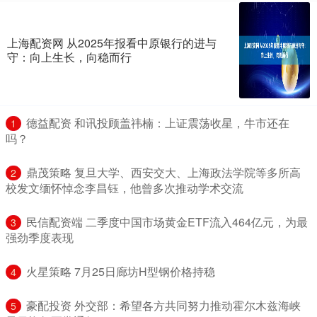
上海配资网 从2025年报看中原银行的进与
守：向上生长，向稳而行
​德益配资 和讯投顾盖祎楠：上证震荡收星，牛市还在
1
吗？
​鼎茂策略 复旦大学、西安交大、上海政法学院等多所高
2
校发文缅怀悼念李昌钰，他曾多次推动学术交流
​民信配资端 二季度中国市场黄金ETF流入464亿元，为最
3
强劲季度表现
​火星策略 7月25日廊坊H型钢价格持稳
4
​豪配投资 外交部：希望各方共同努力推动霍尔木兹海峡
5