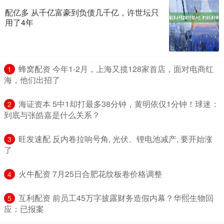
配亿多 从千亿富豪到负债几千亿，许世坛只
用了4年
​蜂窝配资 今年1-2月，上海又揽128家首店，面对电商红
1
海，他们出招了
​海证资本 5中1却打最多38分钟，黄明依仅1分钟！球迷：
2
到底与张皓嘉是什么关系？
​旺发速配 反内卷拉响号角, 光伏、锂电池减产, 要开始涨
3
了
​火牛配资 7月25日合肥花纹板卷价格调整
4
​互利配资 前员工45万字披露财务造假内幕？华熙生物回
5
应：已报案