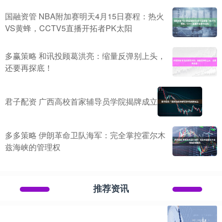
国融资管 NBA附加赛明天4月15日赛程：热火
VS黄蜂，CCTV5直播开拓者PK太阳
多赢策略 和讯投顾葛洪亮：缩量反弹别上头，
还要再探底！
君子配资 广西高校首家辅导员学院揭牌成立
多多策略 伊朗革命卫队海军：完全掌控霍尔木
兹海峡的管理权
推荐资讯