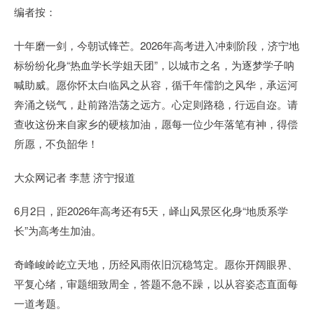
编者按：
十年磨一剑，今朝试锋芒。2026年高考进入冲刺阶段，济宁地
标纷纷化身“热血学长学姐天团”，以城市之名，为逐梦学子呐
喊助威。愿你怀太白临风之从容，循千年儒韵之风华，承运河
奔涌之锐气，赴前路浩荡之远方。心定则路稳，行远自迩。请
查收这份来自家乡的硬核加油，愿每一位少年落笔有神，得偿
所愿，不负韶华！
大众网记者 李慧 济宁报道
6月2日，距2026年高考还有5天，峄山风景区化身“地质系学
长”为高考生加油。
奇峰峻岭屹立天地，历经风雨依旧沉稳笃定。愿你开阔眼界、
平复心绪，审题细致周全，答题不急不躁，以从容姿态直面每
一道考题。